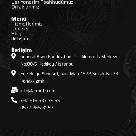
Üst Yönetim Taahhüdümüz
Ortaklarımız
Menü
Hizmetlerimiz
Projeler
Blog
İletişim
İletişim
General Asım Gündüz Cad. Dr. Dilemre İş Merkezi
No:80/5 Kadıköy / İstanbul
Ege Bölge Şubesi: Çınarlı Mah. 1572 Sokak No:33
Konak/İzmir
info@armetr.com
+90 216 337 72 59
0537 265 31 52