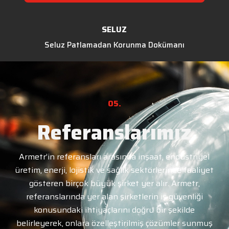
SELUZ
Seluz Patlamadan Korunma Dokümanı
05.
Referanslarımız
Armetr’in referansları arasında inşaat, endüstriyel
üretim, enerji, lojistik ve sağlık sektörlerinde faaliyet
gösteren birçok büyük şirket yer alır. Armetr,
referanslarında yer alan şirketlerin iş güvenliği
konusundaki ihtiyaçlarını doğru bir şekilde
belirleyerek, onlara özelleştirilmiş çözümler sunmuş