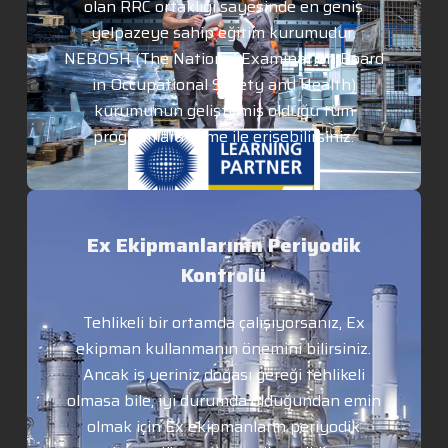
olan RRC ortaklığı sayesinde en geniş
yelpazeye sahip eğitim kurumudur.
NEBOSH (The National Examination Board
in Occupational Safety and Health)
kurumunun geliştirmiş olduğu tüm
programlara Arme ile erişebilirsiniz.
Ex Ekipmanlarının Periyodik
Kontrolü
Tehlikeli bir ortamda çalışıyorsanız, Ex
ekipman kullanmanın önemini bilirsiniz.
Ancak iş yeriniz doğası gereği tehlikeli
olmasa bile, iyi durumda olduğundan emin
olmak için Ex ekipmanların periyodik