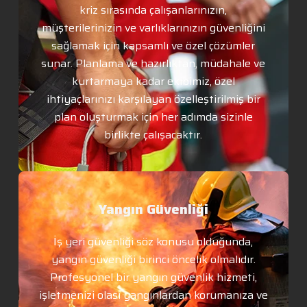
kriz sırasında çalışanlarınızın,
müşterilerinizin ve varlıklarınızın güvenliğini
sağlamak için kapsamlı ve özel çözümler
sunar. Planlama ve hazırlıktan, müdahale ve
kurtarmaya kadar ekibimiz, özel
ihtiyaçlarınızı karşılayan özelleştirilmiş bir
plan oluşturmak için her adımda sizinle
birlikte çalışacaktır.
Yangın Güvenliği
İş yeri güvenliği söz konusu olduğunda,
yangın güvenliği birinci öncelik olmalıdır.
Profesyonel bir yangın güvenlik hizmeti,
işletmenizi olası yangınlardan korumanıza ve