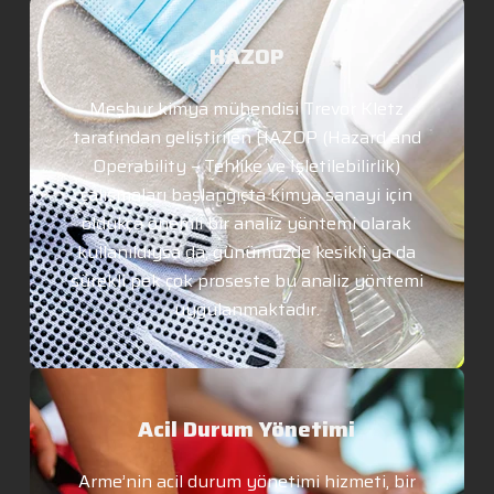
HAZOP
Meşhur kimya mühendisi Trevor Kletz
tarafından geliştirilen HAZOP (Hazard and
Operability – Tehlike ve İşletilebilirlik)
çalışmaları başlangıçta kimya sanayi için
oldukça önemli bir analiz yöntemi olarak
kullanıldıysa da, günümüzde kesikli ya da
sürekli pek çok proseste bu analiz yöntemi
uygulanmaktadır.
Acil Durum Yönetimi
Arme’nin acil durum yönetimi hizmeti, bir