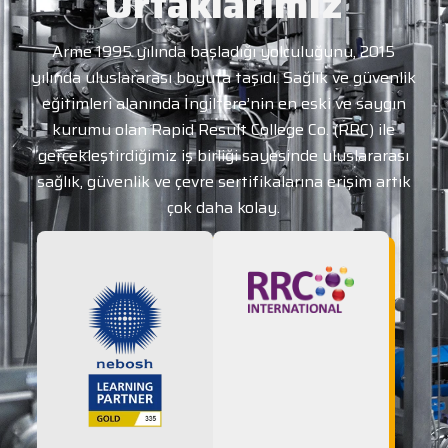
Ortaklarımız
Arme 1995 yılında başladığı yolculuğunu, 2015
yılında uluslararası boyuta taşıdı. Sağlık ve güvenlik
eğitimleri alanında İngiltere’nin en eski ve saygın
kurumu olan Rapid Result College Co. (RRC) ile
gerçekleştirdiğimiz iş birliği sayesinde uluslararası
sağlık, güvenlik ve çevre sertifikalarına erişim artık
çok daha kolay.