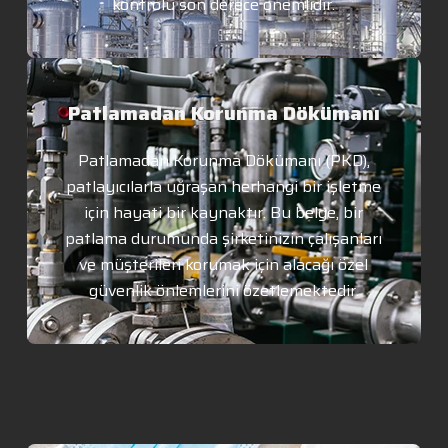
kontrolü son derece önemlidir.
Patlamadan Korunma Dökümanı
Patlamadan Korunma Dökümanı (PKD),
patlayıcılarla uğraşan herhangi bir işletme
için hayati bir kaynaktır. Bu belge, bir
patlama durumunda şirketinizin çalışanları
ve müşterileri korumak için alacağı özel
güvenlik önlemlerini özetlemektedir.