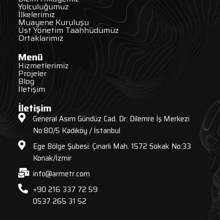
Yolculuğumuz
İlkelerimiz
Muayene Kuruluşu
Üst Yönetim Taahhüdümüz
Ortaklarımız
Menü
Hizmetlerimiz
Projeler
Blog
İletişim
İletişim
General Asım Gündüz Cad. Dr. Dilemre İş Merkezi
No:80/5 Kadıköy / İstanbul
Ege Bölge Şubesi: Çınarlı Mah. 1572 Sokak No:33
Konak/İzmir
info@armetr.com
+90 216 337 72 59
0537 265 31 52