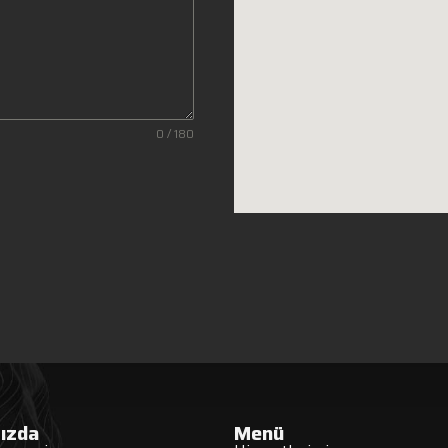
0 / 180
ızda
Menü