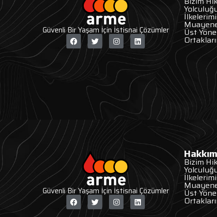
Bizim Hi
Yolculu
İlkelerimi
Muayene
Güvenli Bir Yaşam İçin İstisnai Çözümler
Üst Yön
Ortaklar
Hakkım
Bizim Hi
Yolculu
İlkelerimi
Muayene
Güvenli Bir Yaşam İçin İstisnai Çözümler
Üst Yön
Ortaklar