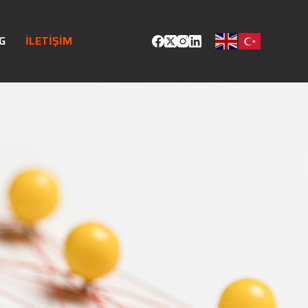
G
İLETIŞIM