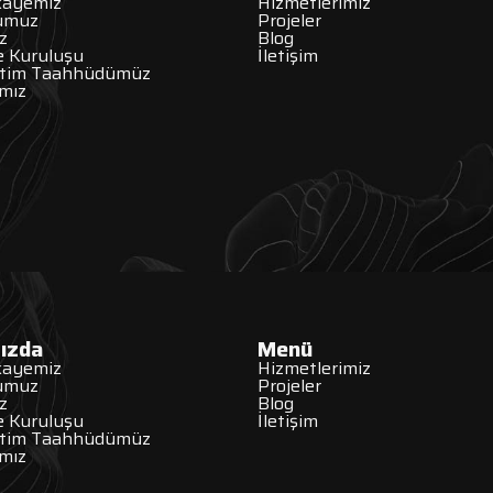
kayemiz
Hizmetlerimiz
ğumuz
Projeler
z
Blog
 Kuruluşu
İletişim
etim Taahhüdümüz
ımız
ızda
Menü
kayemiz
Hizmetlerimiz
ğumuz
Projeler
z
Blog
 Kuruluşu
İletişim
etim Taahhüdümüz
ımız